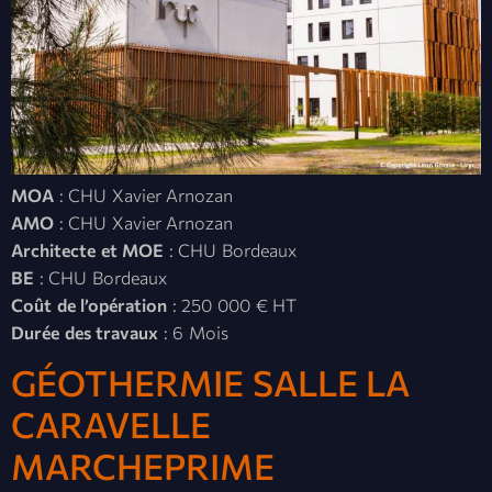
MOA
: CHU Xavier Arnozan
AMO
: CHU Xavier Arnozan
Architecte et MOE
: CHU Bordeaux
BE
: CHU Bordeaux
Coût de l’opération
: 250 000 € HT
Durée des travaux
: 6 Mois
GÉOTHERMIE SALLE LA
CARAVELLE
MARCHEPRIME