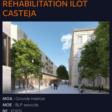
RÉHABILITATION ILOT
CASTEJA
MOA
: Gironde Habitat
MOE
: BLP associés
BE
: EDEIS